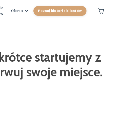
ie
Oferta
Poznaj historie klientów
ów
rótce startujemy z
rwuj swoje miejsce.