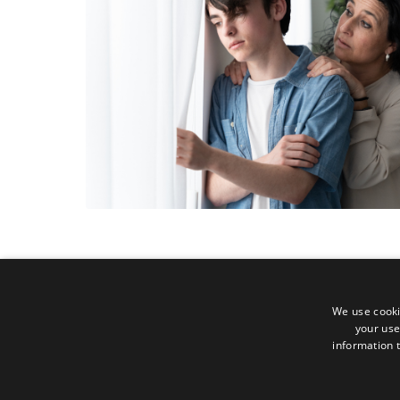
We use cooki
your use
information t