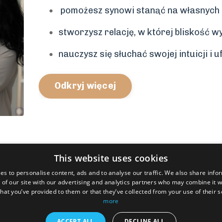
pomożesz synowi stanąć na własnych 
stworzysz relację, w której bliskość w
nauczysz się słuchać swojej intuicji i u
Odkryj więcej
This website uses cookies
es to personalise content, ads and to analyse our traffic. We also share info
 of our site with our advertising and analytics partners who may combine it w
hat you’ve provided to them or that they’ve collected from your use of their 
more
ACCEPT ALL
DECLINE ALL