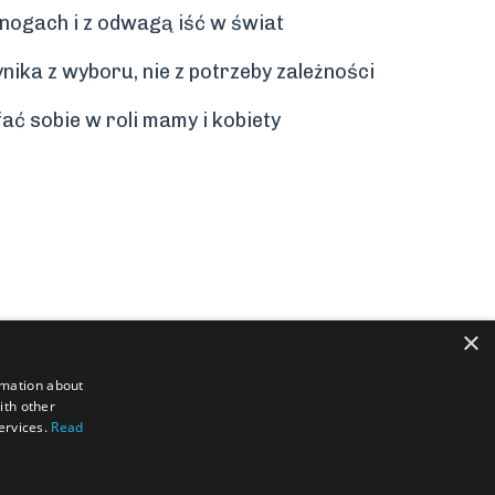
nogach i z odwagą iść w świat
ynika z wyboru, nie z potrzeby zależności
fać sobie w roli mamy i kobiety
×
rmation about
ith other
services.
Read