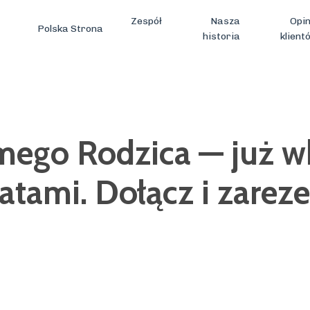
Zespół
Nasza
Opin
Polska Strona
historia
klient
go Rodzica — już wk
atami. Dołącz i zareze