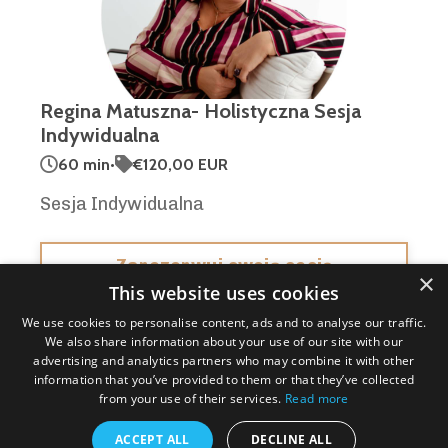
Regina Matuszna- Holistyczna Sesja
Indywidualna
60 min
•
€120,00 EUR
Sesja Indywidualna
Zarezerwuj swoją sesję
×
This website uses cookies
We use cookies to personalise content, ads and to analyse our traffic.
We also share information about your use of our site with our
advertising and analytics partners who may combine it with other
information that you’ve provided to them or that they’ve collected
from your use of their services.
Read more
ACCEPT ALL
DECLINE ALL